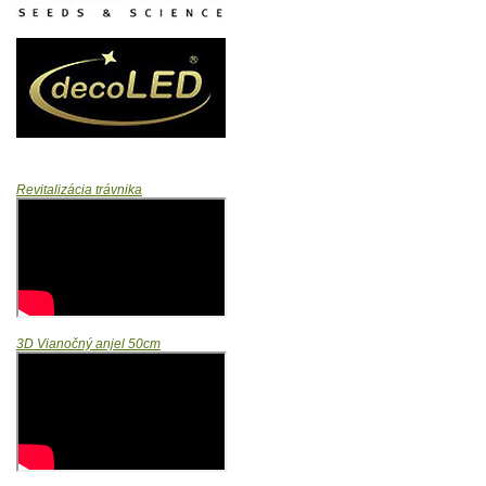
Revitalizácia trávnika
3D Vianočný anjel 50cm