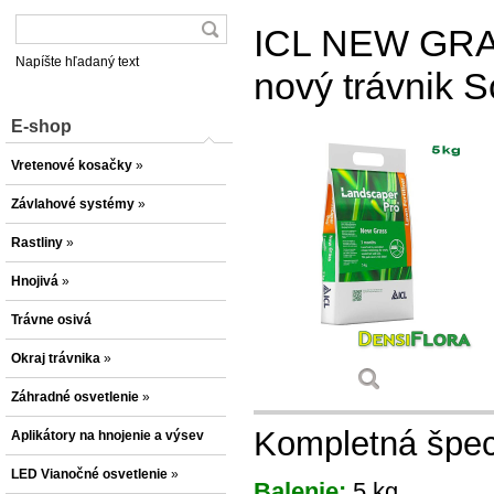
ICL NEW GRAS
Napíšte hľadaný text
nový trávnik S
E-shop
Vretenové kosačky
»
Závlahové systémy
»
Rastliny
»
Hnojivá
»
Trávne osivá
Okraj trávnika
»
Záhradné osvetlenie
»
Kompletná špeci
Aplikátory na hnojenie a výsev
LED Vianočné osvetlenie
»
Balenie:
5 kg