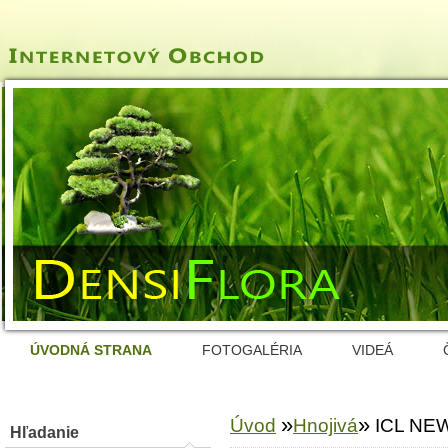
ÚVODNÁ STRANA
FOTOGALÉRIA
VIDEÁ
»
»
Úvod
Hnojivá
ICL NEW
Hľadanie