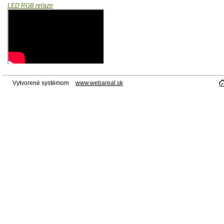
LED RGB reťaze
Vytvorené systémom
www.webareal.sk