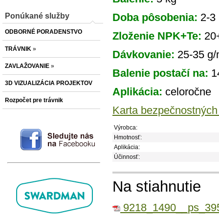
Doba pôsobenia:
2-3
Ponúkané služby
ODBORNÉ PORADENSTVO
Zloženie NPK+Te:
20
TRÁVNIK
»
Dávkovanie:
25-35 g
ZAVLAŽOVANIE
»
Balenie postačí na:
1
3D VIZUALIZÁCIA PROJEKTOV
Aplikácia:
celoročne
Rozpočet pre trávnik
Karta bezpečnostných
Výrobca:
Hmotnosť:
Aplikácia:
Účinnosť:
Na stiahnutie
9218_1490__ps_395K