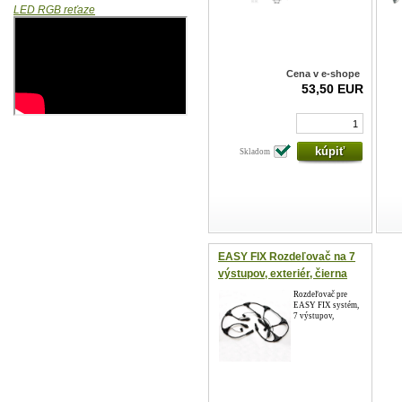
LED RGB reťaze
Cena v e-shope
53,50 EUR
Skladom
EASY FIX Rozdeľovač na 7
výstupov, exteriér, čierna
farba, IP67
Rozdeľovač pre
EASY FIX systém,
7 výstupov,