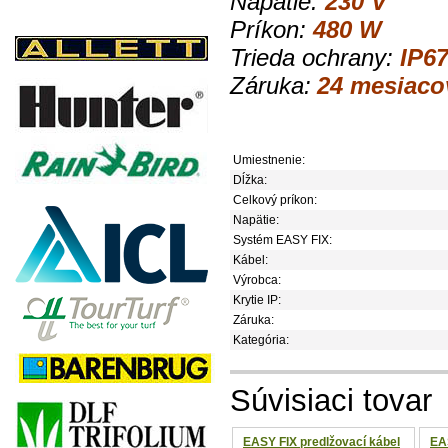
Napätie:
230 V
Príkon:
480
W
Trieda ochrany:
IP6
Záruka:
24 mesiaco
Umiestnenie:
Dĺžka:
Celkový príkon:
Napätie:
Systém EASY FIX:
Kábel:
Výrobca:
Krytie IP:
Záruka:
Kategória:
Súvisiaci tovar
EASY FIX predlžovací kábel
EA