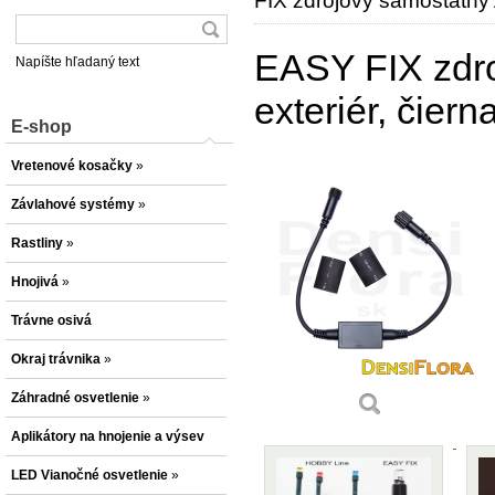
FIX zdrojový samostatný A
EASY FIX zdro
Napíšte hľadaný text
exteriér, čiern
E-shop
Vretenové kosačky
»
Závlahové systémy
»
Rastliny
»
Hnojivá
»
Trávne osivá
Okraj trávnika
»
Záhradné osvetlenie
»
Aplikátory na hnojenie a výsev
LED Vianočné osvetlenie
»