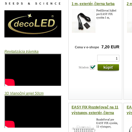
1 m, exteriér, čierna farba
2 m
Predlžovací kábel
pre EASY FIX
systém 1 m,
7,20 EUR
Cena v e-shope
Revitalizácia trávnika
Skladom
3D Vianočný anjel 50cm
EASY FIX Rozdeľovač na 11
EA
výstupov, exteriér, čierna
výs
farba
far
Rozdeľovač pre
EASY FIX systém,
11 výstupov,