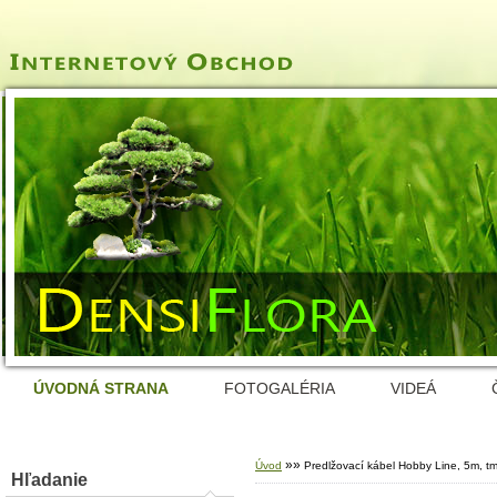
ÚVODNÁ STRANA
FOTOGALÉRIA
VIDEÁ
»
»
Úvod
Predlžovací kábel Hobby Line, 5m, t
Hľadanie