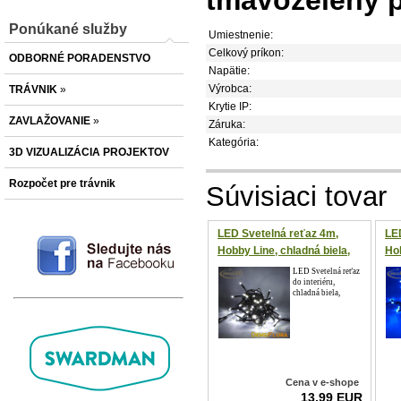
tmavozelený p
Ponúkané služby
Umiestnenie:
Celkový príkon:
ODBORNÉ PORADENSTVO
Napätie:
Výrobca:
TRÁVNIK
»
Krytie IP:
ZAVLAŽOVANIE
»
Záruka:
Kategória:
3D VIZUALIZÁCIA PROJEKTOV
Rozpočet pre trávnik
Súvisiaci tovar
LED Svetelná reťaz 4m,
LE
Hobby Line, chladná biela,
Hob
32 diód, Vianočné
Vi
LED Svetelná reťaz
do interiéru,
osvetlenie
chladná biela,
Cena v e-shope
13,99 EUR