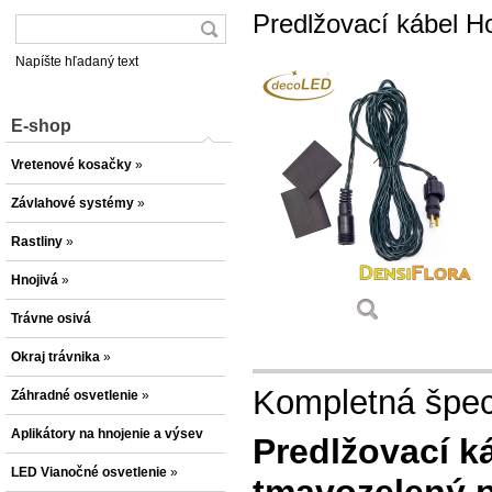
Predlžovací kábel H
Napíšte hľadaný text
E-shop
Vretenové kosačky
»
Závlahové systémy
»
Rastliny
»
Hnojivá
»
Trávne osivá
Okraj trávnika
»
Kompletná špeci
Záhradné osvetlenie
»
Aplikátory na hnojenie a výsev
Predlžovací 
LED Vianočné osvetlenie
»