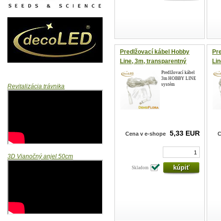
Predlžovací kábel Hobby
Pr
Line, 3m, transparentný
Lin
Predlžovací kábel
3m HOBBY LINE
systém
Revitalizácia trávnika
5,33 EUR
Cena v e-shope
C
3D Vianočný anjel 50cm
Skladom