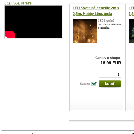
LED RGB reťaze
LED Svetelné cencúle 2m x
LE
0,5m, Hobby Line, teplá
1,5
biela, 40 LED diód
LED Svetelné
cencúle do exteriéru
a interiéru,
Cena v e-shope
18,99 EUR
Skladom