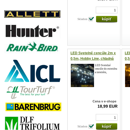
Skladom
LED Svetelné cencúle 2m x
LE
0,5m, Hobby Line, chladná
0,5
biela, 40 LED diód
bie
LED Svetelné
cencúle do exteriéru
a interiéru,
Cena v e-shope
18,99 EUR
Skladom